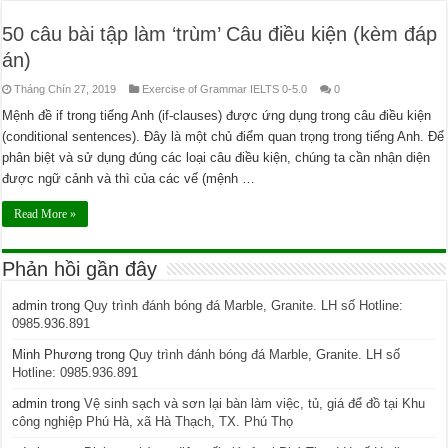
50 câu bài tập làm ‘trùm’ Câu điều kiện (kèm đáp
án)
Tháng Chín 27, 2019
Exercise of Grammar IELTS 0-5.0
0
Mệnh đề if trong tiếng Anh (if-clauses) được ứng dụng trong câu điều kiện
(conditional sentences). Đây là một chủ điểm quan trọng trong tiếng Anh. Để
phân biệt và sử dụng đúng các loại câu điều kiện, chúng ta cần nhận diện
được ngữ cảnh và thì của các vế (mệnh …
Read More »
Phản hồi gần đây
admin
trong
Quy trình đánh bóng đá Marble, Granite. LH số Hotline:
0985.936.891
Minh Phương
trong
Quy trình đánh bóng đá Marble, Granite. LH số
Hotline: 0985.936.891
admin
trong
Vệ sinh sạch và sơn lại bàn làm việc, tủ, giá để đồ tại Khu
công nghiệp Phú Hà, xã Hà Thạch, TX. Phú Thọ