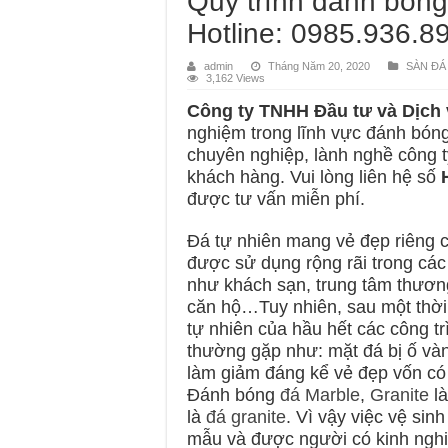
Quy trình đánh bóng
Hotline: 0985.936.8
admin
Tháng Năm 20, 2020
SÀN ĐÁ
3,162 Views
Công ty TNHH Đầu tư và Dịch
nghiệm trong lĩnh vực đánh bóng
chuyên nghiệp, lành nghề công t
khách hàng. Vui lòng liên hệ số
được tư vấn miễn phí.
Đá tự nhiên mang vẻ đẹp riêng có
được sử dụng rộng rãi trong các
như khách sạn, trung tâm thương 
căn hộ…Tuy nhiên, sau một thời
tự nhiên của hầu hết các công t
thường gặp như: mặt đá bị ố v
làm giảm đáng kể vẻ đẹp vốn có 
Đánh bóng
đá Marble
,
Granite
là
là
đá granite
. Vì vậy việc vệ sin
mẫu và được người có kinh ngh