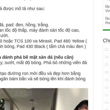
Dịc
đá được mô tả như sau:
Vĩ
Dịc
Phú
, pad: đen, hồng, trắng.
n tốc độ thấp, máy đánh sàn tốc độ cao,
 ướt.
Ch
0 hoặc TCS 100 va Mirasil, Pad 480 Yellow (
h bóng, Pad 430 Black ( tấm chà màu đen )
à đánh phá bề mặt sàn đá (nếu cần)
ầy, sướt, mất độ bóng. Phá bỏ những viên đá
, tạo đường ron mới đều và đẹp hơn bằng
ngăn bám bẩn và sẽ bóng lên khi đánh bóng