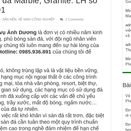
 đá Marble, Granite. LH số
Gra
91
Mi
Mar
 - SÂN NỀN
,
VỆ SINH CÔNG NGHIỆP
2 Comments
ad
việ
 vụ Ánh Dương
là đơn vị có nhiều năm kinh
xã
, phủ bóng sàn đá, với đội ngũ nhân viên
y chúng tôi luôn mang đến sự hài lòng của
ad
Thọ
Hotline: 0985.936.891
của chúng tôi để
Mi
Phú
, không trùng lặp và là vật liệu bền vững,
 hạng mục nội ngoại thất ở các công trình
mại, tòa nhà văn phòng, resort, biệt thự,
Bài
 gian sử dụng, các hạng mục có sử dụng đá
rình đã xuống cấp với các vấn đề chủ yếu
Vệ 
Ph
àng, trầy xước, mất độ bóng, ngấm nước…
của đá tự nhiên.
Đơn
 việc rất khó khăn vì sàn đá rất trơn, đặc biệt
rẻ 
h sàn đá cần tuân theo một quy trình chuẩn
Đơn
iệm cao trong nghề đảm nhiệm để hạn chế
hợp