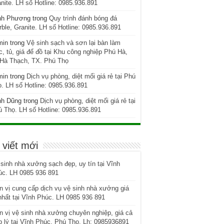
nite. LH số Hotline: 0985.936.891
nh Phương
trong
Quy trình đánh bóng đá
ble, Granite. LH số Hotline: 0985.936.891
min
trong
Vệ sinh sạch và sơn lại bàn làm
c, tủ, giá để đồ tại Khu công nghiệp Phú Hà,
 Hà Thạch, TX. Phú Thọ
min
trong
Dịch vụ phòng, diệt mối giá rẻ tại Phú
. LH số Hotline: 0985.936.891
nh Dũng
trong
Dịch vụ phòng, diệt mối giá rẻ tại
 Thọ. LH số Hotline: 0985.936.891
 viết mới
sinh nhà xưởng sạch đẹp, uy tín tại Vĩnh
úc. LH 0985 936 891
 vị cung cấp dịch vụ vệ sinh nhà xưởng giá
nhất tại Vĩnh Phúc. LH 0985 936 891
 vị vệ sinh nhà xưởng chuyên nghiệp, giá cả
 lý tại Vĩnh Phúc, Phú Thọ. Lh: 0985936891