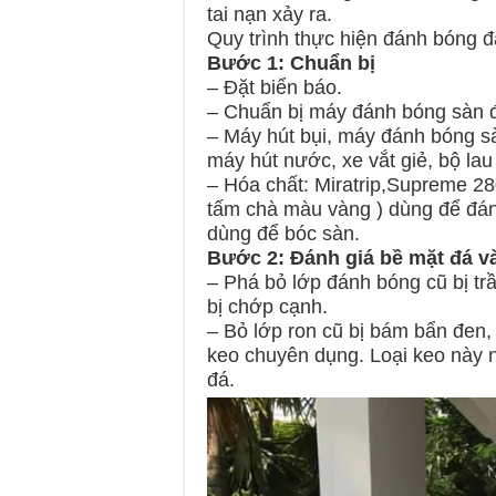
tai nạn xảy ra.
Quy trình thực hiện đánh bóng 
Bước 1: Chuẩn bị
– Đặt biển báo.
– Chuẩn bị máy đánh bóng sàn đá
– Máy hút bụi, máy đánh bóng sà
máy hút nước, xe vắt giẻ, bộ lau
– Hóa chất: Miratrip,Supreme 28
tấm chà màu vàng ) dùng để đán
dùng để bóc sàn.
Bước 2: Đánh giá bề mặt đá v
– Phá bỏ lớp đánh bóng cũ bị tr
bị chớp cạnh.
– Bỏ lớp ron cũ bị bám bẩn đen
keo chuyên dụng. Loại keo này 
đá.