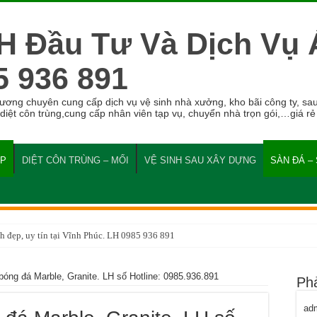
H Đầu Tư Và Dịch Vụ
5 936 891
g chuyên cung cấp dịch vụ vệ sinh nhà xưởng, kho bãi công ty, sau
 diệt côn trùng,cung cấp nhân viên tạp vụ, chuyển nhà trọn gói,…giá rẻ
ỆP
DIỆT CÔN TRÙNG – MỐI
VỆ SINH SAU XÂY DỰNG
SÀN ĐÁ –
h đẹp, uy tín tại Vĩnh Phúc. LH 0985 936 891
bóng đá Marble, Granite. LH số Hotline: 0985.936.891
Ph
ad