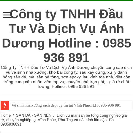
Công ty TNHH Đầu
Tư Và Dịch Vụ Ánh
Dương Hotline : 0985
936 891
Công Ty TNHH Đầu Tư Và Dịch Vụ Ánh Dương chuyên cung cấp dịch
vụ vệ sinh nhà xưởng, kho bãi công ty, sau xây dựng, xử lý đánh
bóng sàn đá, mài sàn bê tông, sơn epoxy, lau kính tòa nhà, diệt côn
trùng,cung cấp nhân viên tạp vụ, chuyển nhà trọn gói,…giá rẻ chất
lượng, Hotline : 0985 936 891
Vệ sinh nhà xưởng sạch đẹp, uy tín tại Vĩnh Phúc. LH 0985 936 891
Home
/
SÀN ĐÁ - SÂN NỀN
/
Dịch vụ mài sàn bê tông công nghiệp giá
rẻ, chuyên nghiệp tại Vĩnh Phúc, Phú Thọ và các tỉnh lân cận. Call
0985936891