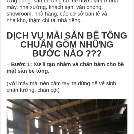
Ứng dụng: sàn bê tông có thể được làm ở nhà
máy, nhà xưởng, khách sạn, văn phòng,
showroom, nhà hàng, các cơ sở bán lẻ và
nhà kho, thậm chí tại nhà riêng.
DỊCH VỤ MÀI SÀN BÊ TÔNG
CHUẨN GỒM NHỮNG
BƯỚC NÀO ???
–
Bước 1: Xử lí tạo nhám và chân bám cho bề
mặt sàn bê tông.
(Với máy mài nền cầm tay, ta dùng để vệ sinh
chân tường, chân cột)