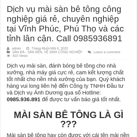
Dịch vụ mài sàn bê tông công
nghiệp giá rẻ, chuyên nghiệp
tại Vĩnh Phúc, Phú Thọ và các
tỉnh lân cận. Call 0985936891
admin
Tháng Mười Một 6, 2020
SÀN ĐÁ - SÂN NỀN
,
VỆ SINH CÔNG NGHIỆP
Leave a comment
810 Views
Dịch vụ mài sàn, đánh bóng bê tông cho nhà
xưởng, nhà máy giá cực rẻ, cam kết lượng chất
tốt nhất cho nền nhà xưởng của bạn. Quý khách
hàng vui long liên hệ đến Công ty TNHH Đầu tư
và Dịch vụ Ánh Dương qua số Hotline:
0985.936.891
để được tư vấn báo giá tốt nhất.
MÀI SÀN BÊ TÔNG LÀ GÌ
???
Mài sàn bê tông hay còn được với cái tên mài nền