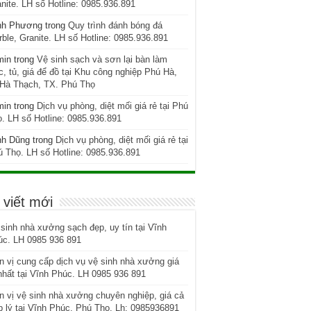
nite. LH số Hotline: 0985.936.891
nh Phương
trong
Quy trình đánh bóng đá
ble, Granite. LH số Hotline: 0985.936.891
min
trong
Vệ sinh sạch và sơn lại bàn làm
c, tủ, giá để đồ tại Khu công nghiệp Phú Hà,
 Hà Thạch, TX. Phú Thọ
min
trong
Dịch vụ phòng, diệt mối giá rẻ tại Phú
. LH số Hotline: 0985.936.891
nh Dũng
trong
Dịch vụ phòng, diệt mối giá rẻ tại
 Thọ. LH số Hotline: 0985.936.891
 viết mới
sinh nhà xưởng sạch đẹp, uy tín tại Vĩnh
úc. LH 0985 936 891
 vị cung cấp dịch vụ vệ sinh nhà xưởng giá
nhất tại Vĩnh Phúc. LH 0985 936 891
 vị vệ sinh nhà xưởng chuyên nghiệp, giá cả
 lý tại Vĩnh Phúc, Phú Thọ. Lh: 0985936891