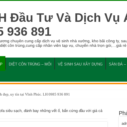
H Đầu Tư Và Dịch Vụ
5 936 891
g chuyên cung cấp dịch vụ vệ sinh nhà xưởng, kho bãi công ty, sau
 diệt côn trùng,cung cấp nhân viên tạp vụ, chuyển nhà trọn gói,…giá rẻ
ỆP
DIỆT CÔN TRÙNG – MỐI
VỆ SINH SAU XÂY DỰNG
SÀN ĐÁ –
h đẹp, uy tín tại Vĩnh Phúc. LH 0985 936 891
ofa siêu sạch, đánh bay những vết ố, bẩn cứng đầu với giá cả
Ph
ad