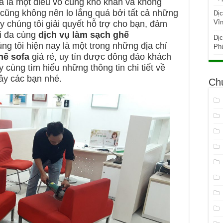
fa là một điều vô cùng khó khăn và không
 cũng không nên lo lắng quá bởi tất cả những
Dịc
Vĩ
y chúng tôi giải quyết hỗ trợ cho bạn, đảm
ối đa cùng
dịch vụ làm sạch ghế
Dịc
g tôi hiện nay là một trong những địa chỉ
Phú
hế sofa
giá rẻ, uy tín được đông đảo khách
cùng tìm hiểu những thông tin chi tiết về
đây các bạn nhé.
Ch