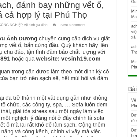
Gra
sạch, đánh bay những vết ố,
Mi
 cả hợp lý tại Phú Thọ
Mar
 CÔNG NGHIỆP
,
vệ sinh gia đình
Leave a comment
ad
việ
xã
 vụ Ánh Dương
chuyên cung cấp dịch vụ giặt
ng vết ố, bẩn cứng đầu. Quý khách hãy liên
ad
ụ chu đáo, tận tình đảm bảo chất lượng với
Thọ
.891
website: vesinh19.com
hoặc qua
Mi
Phú
quan trọng cần được làm theo một định kỳ cố
của bạn trở nên sạch sẽ, hết mùi hôi và đảm
Bài
ại đã trở thành một vật dụng gần như không
Vệ 
, tổ chức, các công ty, spa, … Sofa luôn đem
Ph
thái, giải tỏa strees sau một ngày làm việc
Đơn
một nghịch lý đáng nói ở đây chính là sofa
rẻ 
, vết ố mà lại rất khó để làm sạch. Cộng thêm
Đơn
à nặng và cồng kềnh, chính vì vậy mà việc
hợp