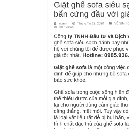
Giặt ghế sofa siêu 
bẩn cứng đầu với giá
admin
Tháng Tư 29, 2020
VỆ SINH
699 Views
Công
ty TNHH Đầu tư và Dịch
ghế sofa siêu sạch đánh bay nhữ
hệ với chúng tôi để được phục v
Hotline: 0985.936
giá tốt nhất.
Giặt ghế sofa
là một công việc 
định để giúp cho những bộ sofa 
bảo sức khỏe.
Ghế sofa trong cuộc sống hiện đ
thể thiếu được của mỗi gia đình
lại cho người dùng cảm giác thư 
căng thẳng, mệt mỏi. Tuy vậy có 
là loại vật liệu rất dễ bị bụi bẩn
tính chất đặc thù của ghế sofa l