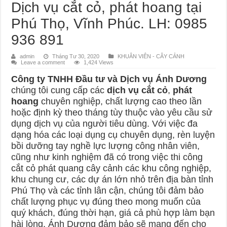
Dịch vụ cắt cỏ, phát hoang tại
Phú Thọ, Vĩnh Phúc. LH: 0985
936 891
admin
Tháng Tư 30, 2020
KHUÂN VIÊN - CÂY CẢNH
Leave a comment
1,424 Views
Công ty TNHH Đầu tư và Dịch vụ Ánh Dương
chúng tôi cung cấp các
dịch vụ cắt cỏ
,
phát
hoang
chuyên nghiệp, chất lượng cao theo lần
hoặc định kỳ theo tháng tùy thuộc vào yêu cầu sử
dụng dịch vụ của người tiêu dùng. Với việc đa
dạng hóa các loại dụng cụ chuyên dụng, rèn luyện
bồi dưỡng tay nghề lực lượng công nhân viên,
cũng như kinh nghiệm đã có trong việc thi công
cắt cỏ phát quang cây cảnh các khu công nghiệp,
khu chung cư, các dự án lớn nhỏ trên địa bàn tỉnh
Phú Thọ và các tỉnh lân cận, chúng tôi đảm bảo
chất lượng phục vụ đúng theo mong muốn của
quý khách, đúng thời hạn, giá cả phù hợp làm bạn
hài lòng. Ánh Dương đảm bảo sẽ mang đến cho