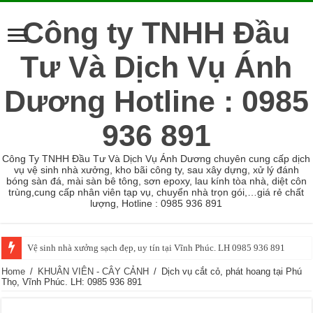
Công ty TNHH Đầu
Tư Và Dịch Vụ Ánh
Dương Hotline : 0985
936 891
Công Ty TNHH Đầu Tư Và Dịch Vụ Ánh Dương chuyên cung cấp dịch
vụ vệ sinh nhà xưởng, kho bãi công ty, sau xây dựng, xử lý đánh
bóng sàn đá, mài sàn bê tông, sơn epoxy, lau kính tòa nhà, diệt côn
trùng,cung cấp nhân viên tạp vụ, chuyển nhà trọn gói,…giá rẻ chất
lượng, Hotline : 0985 936 891
Vệ sinh nhà xưởng sạch đẹp, uy tín tại Vĩnh Phúc. LH 0985 936 891
Home
/
KHUÂN VIÊN - CÂY CẢNH
/
Dịch vụ cắt cỏ, phát hoang tại Phú
Thọ, Vĩnh Phúc. LH: 0985 936 891