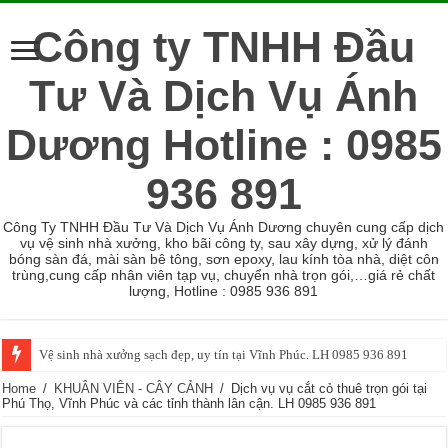
Công ty TNHH Đầu
Tư Và Dịch Vụ Ánh
Dương Hotline : 0985
936 891
Công Ty TNHH Đầu Tư Và Dịch Vụ Ánh Dương chuyên cung cấp dịch
vụ vệ sinh nhà xưởng, kho bãi công ty, sau xây dựng, xử lý đánh
bóng sàn đá, mài sàn bê tông, sơn epoxy, lau kính tòa nhà, diệt côn
trùng,cung cấp nhân viên tạp vụ, chuyển nhà trọn gói,…giá rẻ chất
lượng, Hotline : 0985 936 891
Vệ sinh nhà xưởng sạch đẹp, uy tín tại Vĩnh Phúc. LH 0985 936 891
Home
/
KHUÂN VIÊN - CÂY CẢNH
/
Dịch vụ vụ cắt cỏ thuê trọn gói tại
Phú Thọ, Vĩnh Phúc và các tỉnh thành lân cận. LH 0985 936 891