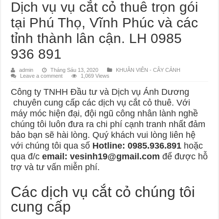
Dịch vụ vụ cắt cỏ thuê trọn gói
tại Phú Thọ, Vĩnh Phúc và các
tỉnh thành lân cận. LH 0985
936 891
admin
Tháng Sáu 13, 2020
KHUÂN VIÊN - CÂY CẢNH
Leave a comment
1,069 Views
Công ty TNHH Đầu tư và Dịch vụ Ánh Dương
chuyên cung cấp các dịch vụ cắt cỏ thuê. Với
máy móc hiện đại, đội ngũ công nhân lành nghề
chúng tôi luôn đưa ra chi phí cạnh tranh nhất đảm
bảo bạn sẽ hài lòng. Quý khách vui lòng liên hệ
với chúng tôi qua số
Hotline: 0985.936.891
hoặc
qua đ/c
email: vesinh19@gmail.com
để được hỗ
trợ và tư vấn miễn phí.
Các dịch vụ cắt cỏ chúng tôi
cung cấp